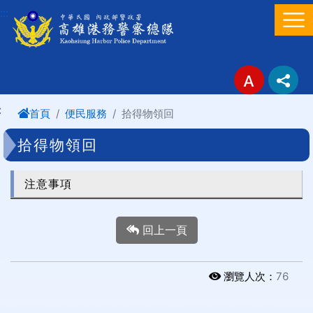
進入內容區塊
:::
:
首頁
便民服務
拾得物領回
拾得物領回
注意事項
回上一頁
瀏覽人次：
76